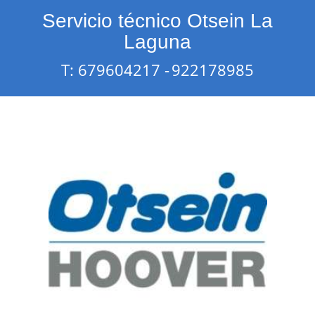
Servicio técnico Otsein La
Laguna
T: 679604217 -
922178985